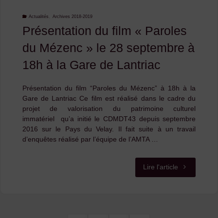
LEADER
Actualités
,
Archives 2018-2019
Présentation du film « Paroles
« Paroles »
du Mézenc » le 28 septembre à
le
18h à la Gare de Lantriac
13
Présentation du film “Paroles du Mézenc” à 18h à la
octobre
Gare de Lantriac Ce film est réalisé dans le cadre du
projet de valorisation du patrimoine culturel
à
immatériel qu’a initié le CDMDT43 depuis septembre
2016 sur le Pays du Velay. Il fait suite à un travail
la
d’enquêtes réalisé par l’équipe de l’AMTA …
MPT
"Présentatio
Lire l'article
de
du
Brives-
film
Charensac"