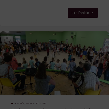
"Fête
Lire l'article
du
trad’
à
Saint
Pal
de
Mons
le
17
Actualités
,
Archives 2018-2019