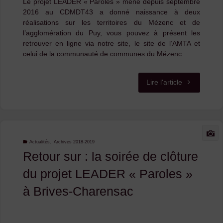
Le projet LEADER « Paroles » mené depuis septembre
2016 au CDMDT43 a donné naissance à deux
réalisations sur les territoires du Mézenc et de
l’agglomération du Puy, vous pouvez à présent les
retrouver en ligne via notre site, le site de l’AMTA et
celui de la communauté de communes du Mézenc …
"Mise
Lire l'article
en
ligne
du
Actualités
,
Archives 2018-2019
Retour sur : la soirée de clôture
film
du projet LEADER « Paroles »
documentair
à Brives-Charensac
« Paroles
du