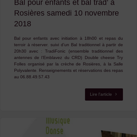
Bal pour enfants et bal trad’ à
novembre
Rosières samedi 10 novembre
2018"
2018
Bal pour enfants avec initiation à 18h00 et repas du
terroir à réserver. suivi d’un Bal traditionnel à partir de
20h30 avec : TradiFonic (ensemble traditionnel des
antennes de l’Emblavez du CRD) Double cheese Try
Folles organisé par la crèche de Rosières, à la Salle
Polyvalente. Renseignements et réservations des repas
au 06.88.49.57.43
"Bal
Lire l'article
pour
enfants
et