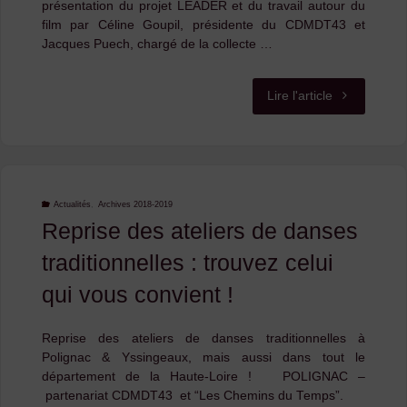
présentation du projet LEADER et du travail autour du
film par Céline Goupil, présidente du CDMDT43 et
Jacques Puech, chargé de la collecte …
"Retour
Lire l'article
sur
:
la
Actualités
,
Archives 2018-2019
Reprise des ateliers de danses
première
traditionnelles : trouvez celui
projection
qui vous convient !
du
Reprise des ateliers de danses traditionnelles à
film
Polignac & Yssingeaux, mais aussi dans tout le
département de la Haute-Loire ! POLIGNAC –
documentair
partenariat CDMDT43 et “Les Chemins du Temps”.