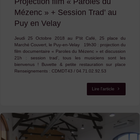
Projection film « Paroles du
Mézenc » + Session Trad’ au
Puy en Velay
Jeudi 25 Octobre 2018 au P’tit Café, 25 place du
Marché Couvert, le Puy-en-Velay 19h30 : projection du
film documentaire « Paroles du Mézenc » et discussion
21h : session trad’, tous les musiciens sont les
bienvenus ! Buvette & petite restauration sur place
Renseignements : CDMDT43 / 04.71.02.92.53
"Projection
Lire l'article
film
« Paroles
du
Mézenc »