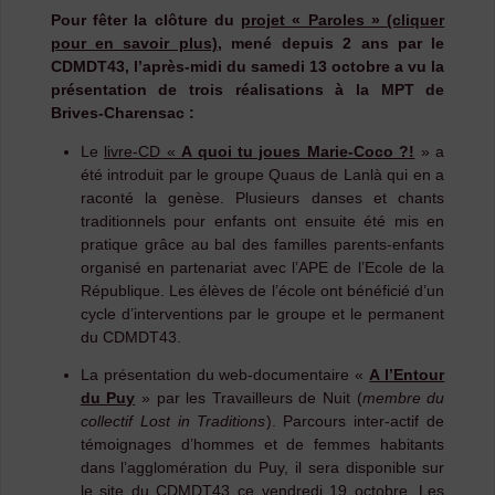
Pour fêter la clôture du
projet « Paroles » (cliquer
Mézenc »
pour en savoir plus)
, mené depuis 2 ans par le
CDMDT43, l’après-midi du samedi 13 octobre a vu la
&
présentation de trois réalisations à la MPT de
Brives-Charensac :
du
Le
livre-CD «
A quoi tu joues Marie-Coco ?!
» a
web-
été introduit par le groupe Quaus de Lanlà qui en a
raconté la genèse. Plusieurs danses et chants
documentair
traditionnels pour enfants ont ensuite été mis en
pratique grâce au bal des familles parents-enfants
« A
organisé en partenariat avec l’APE de l’Ecole de la
République. Les élèves de l’école ont bénéficié d’un
l’Entour
cycle d’interventions par le groupe et le permanent
du CDMDT43.
du
La présentation du web-documentaire «
A l’Entour
Puy »
du Puy
» par les Travailleurs de Nuit (
membre du
collectif Lost in Traditions
). Parcours inter-actif de
!"
témoignages d’hommes et de femmes habitants
dans l’agglomération du Puy, il sera disponible sur
le site du CDMDT43 ce vendredi 19 octobre. Les