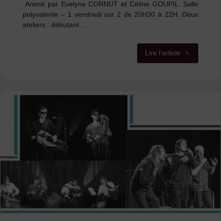
Animé par Evelyne CORNUT et Céline GOUPIL. Salle
« Paroles
polyvalente – 1 vendredi sur 2 de 20H30 à 22H. Deux
ateliers : débutant …
du
Mézenc »
"Reprise
Lire l'article
à
des
Lantriac"
ateliers
de
danses
traditionnelle
:
trouvez
celui