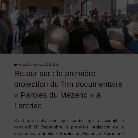
+
Session
Trad’
au
Puy
Actualités
,
Archives 2018-2019
Retour sur : la première
en
projection du film documentaire
Velay"
« Paroles du Mézenc » à
Lantriac
C’est une salle plus que comble qui a accueilli le
vendredi 28 Septembre la première projection de la
version finale du film « Paroles du Mézenc ». Après une