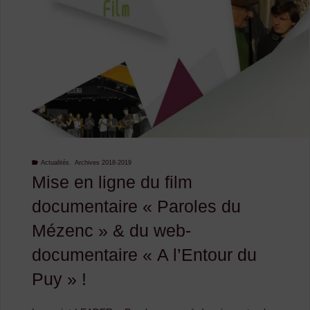
bal
trad’
à
Rosières
samedi
10
Actualités
,
Archives 2018-2019
Mise en ligne du film
novembre
documentaire « Paroles du
2018"
Mézenc » & du web-
documentaire « A l’Entour du
Puy » !