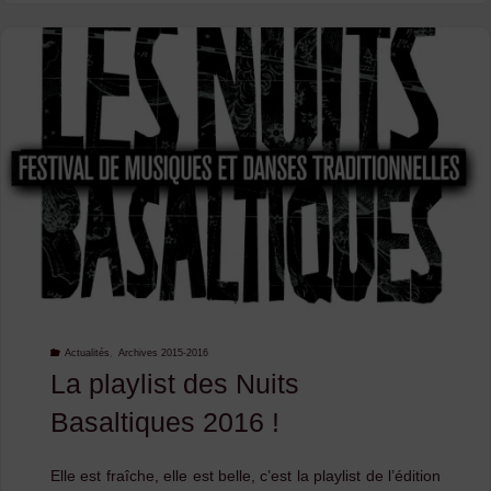
Ogres
&
BBL
+
Faburden
:
le
concert
Actualités
,
Archives 2015-2016
La playlist des Nuits
est
Basaltiques 2016 !
complet
!"
Elle est fraîche, elle est belle, c’est la playlist de l’édition