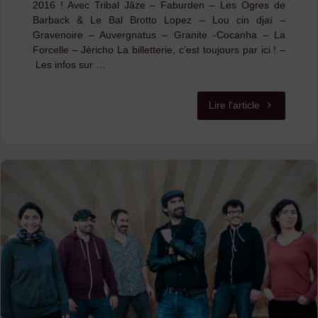
2016 ! Avec Tribal Jâze – Faburden – Les Ogres de
Barback & Le Bal Brotto Lopez – Lou cin djaï –
Gravenoire – Auvergnatus – Granite -Cocanha – La
Forcelle – Jéricho La billetterie, c’est toujours par ici ! –
Les infos sur …
"La
Lire l'article
playlist
des
Nuits
Basaltiques
2016
!"