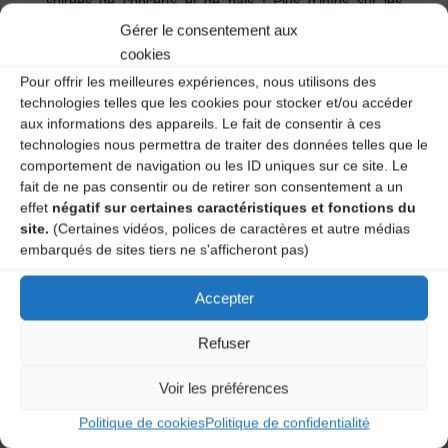
soirées de concerts et de bals ! Plus d’infos sur les
soirées 2016 ici. ———————- 3 jours de stages
Gérer le consentement aux
musiques et danses traditionnelles ! Plus d’infos …
cookies
Pour offrir les meilleures expériences, nous utilisons des
"LES
Lire l'article
technologies telles que les cookies pour stocker et/ou accéder
aux informations des appareils. Le fait de consentir à ces
NUITS
technologies nous permettra de traiter des données telles que le
comportement de navigation ou les ID uniques sur ce site. Le
BASALTIQU
fait de ne pas consentir ou de retirer son consentement a un
effet
négatif sur certaines caractéristiques et fonctions du
–
site.
(Certaines vidéos, polices de caractères et autre médias
embarqués de sites tiers ne s'afficheront pas)
PROGRAMM
Accepter
2016
!"
Refuser
Voir les préférences
Politique de cookies
Politique de confidentialité