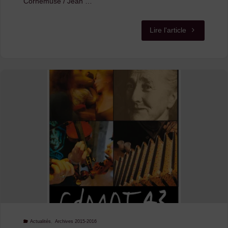
Cornemuse / Jean …
"Les
Lire l'article
Nuits
Basaltiques
2016
:
les
inscriptions
aux
stages
sont
Actualités
,
Archives 2015-2016