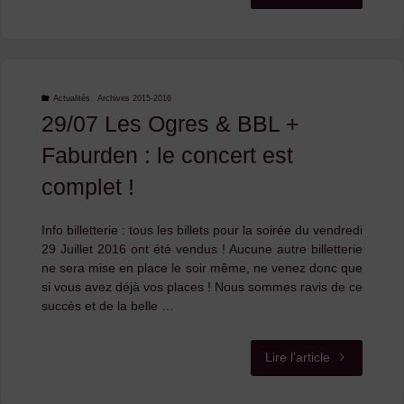
Nuits
Basaltiques
2016,
Actualités
,
Archives 2015-2016
29/07 Les Ogres & BBL +
c’est
Faburden : le concert est
fini
complet !
!"
Info billetterie : tous les billets pour la soirée du vendredi
29 Juillet 2016 ont été vendus ! Aucune autre billetterie
ne sera mise en place le soir même, ne venez donc que
si vous avez déjà vos places ! Nous sommes ravis de ce
succès et de la belle …
"29/07
Lire l'article
Les