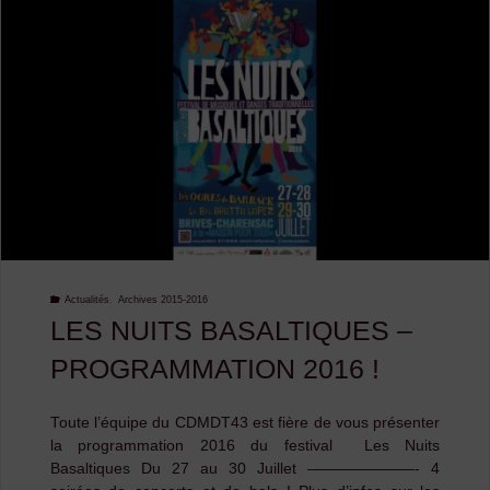
Barback
&
le
Bal
Brotto-
Lopez
:
Actualités
,
Archives 2015-2016
LES NUITS BASALTIQUES –
premiers
PROGRAMMATION 2016 !
échos
!"
Toute l’équipe du CDMDT43 est fière de vous présenter
la programmation 2016 du festival Les Nuits
Basaltiques Du 27 au 30 Juillet ———————- 4