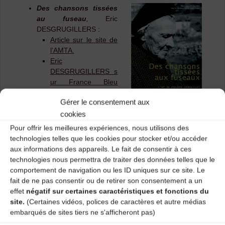
Des chansons tissées
au fuseau
,
Eric
DESGRUGILLERS :
Article sur le site de
l’AMTA.
Eric
DESGRUGILLERS s
ur France Bleu
Auvergne.
Gérer le consentement aux
cookies
Pour offrir les meilleures expériences, nous utilisons des
technologies telles que les cookies pour stocker et/ou accéder
aux informations des appareils. Le fait de consentir à ces
technologies nous permettra de traiter des données telles que le
comportement de navigation ou les ID uniques sur ce site. Le
Chansons et contes
fait de ne pas consentir ou de retirer son consentement a un
de Haute-
effet
négatif sur certaines caractéristiques et fonctions du
Loire
,
Didier PERRE :
site.
(Certaines vidéos, polices de caractères et autre médias
Article sur le site
embarqués de sites tiers ne s'afficheront pas)
de l’AMTA.