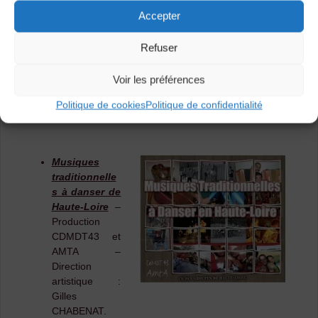
Didier PERRE sur
Accepter
France Bleu
Auvergne.
Refuser
Voir les préférences
Politique de cookies
Politique de confidentialité
Musiques
traditionnelle
s à danser de
Haute-Loire
–
Production
CDMDT43 et
AMTA –
Direction
artistique :
Gilles
CHABENAT.