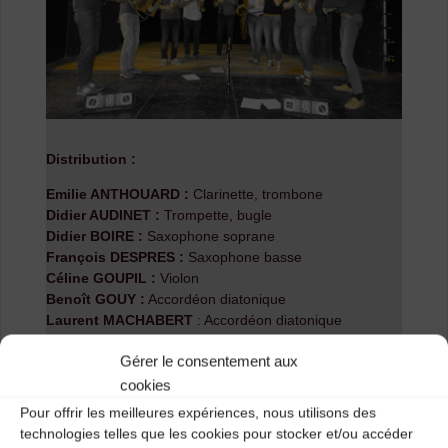
Distribution :
Emilie ANTHOUARD :
Clarinette, trombone
Didier AUDINET :
Trompette, bugle
Didier BOIRE :
Saxophone soprane
François DESPRES :
Saxophone basse
Céline GOUPIL :
Violon
Benoît GOUY :
Accordéon diatonique
Laurent MACHABERT
: Accordéon diatonique
Frédéric POUGET :
Clarinettes
Gérer le consentement aux
Wilton MAUREL :
Violon
cookies
Direction artistique : Frédéric POUGET et Wilton
Pour offrir les meilleures expériences, nous utilisons des
MAUREL
technologies telles que les cookies pour stocker et/ou accéder