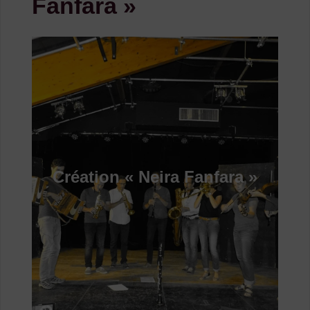
Fanfara »
Création « Neira Fanfara »