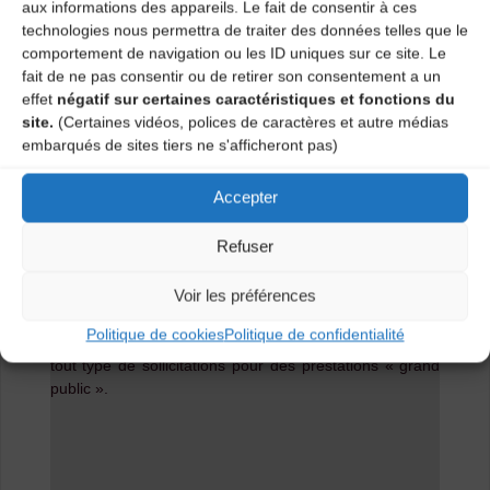
aux informations des appareils. Le fait de consentir à ces
technologies nous permettra de traiter des données telles que le
La Neira est une
fanfare inédite
croisant instruments à
comportement de navigation ou les ID uniques sur ce site. Le
vents et à cordes,
instruments d’harmonie et
fait de ne pas consentir ou de retirer son consentement a un
instruments traditionnels
, pour interpréter
chansons
effet
négatif sur certaines caractéristiques et fonctions du
et airs de violon recueillis en Haute-Loire
afin d’en
site.
(Certaines vidéos, polices de caractères et autre médias
faire ressortir l’aspect brut et le caractère répétitif, tout
embarqués de sites tiers ne s'afficheront pas)
en laissant l’espace à l’improvisation et à l’exploration
de la matière sonore.
Accepter
Ce projet artistique fort est symbolique du dynamisme
des musiques traditionnelles en Haute-Loire : des
Refuser
musiques vivantes, actuelles, ouvertes, et populaires.
Voir les préférences
Les musiciens nous proposent une formule aussi bien
adaptée à la scène qu’à la rue, pouvant constituer une
Politique de cookies
Politique de confidentialité
« vitrine » de la musique de Haute-Loire et adaptable à
tout type de sollicitations pour des prestations « grand
public ».