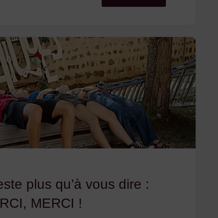
Bals
de
Cadelade
font
danser
l’été
au
Puy-
este plus qu’à vous dire :
en-
RCI, MERCI !
Velay"