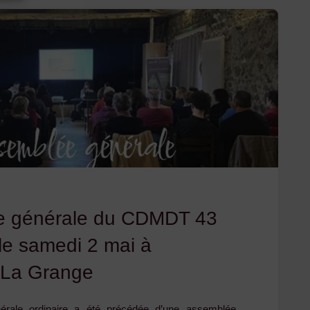
2026
:
retour
sur
la
conférence
de
e générale du CDMDT 43
presse"
 le samedi 2 mai à
 La Grange
érale ordinaire a été précédée d’une assemblée