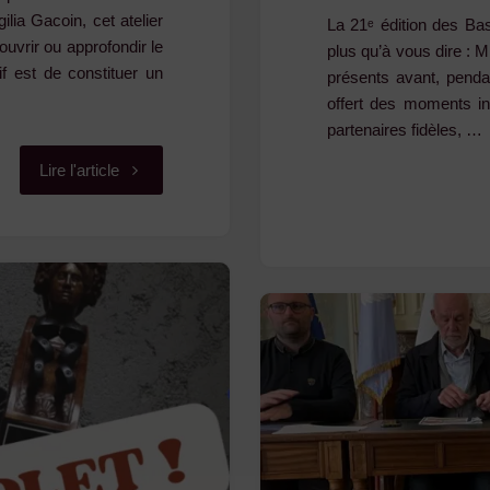
lia Gacoin, cet atelier
La 21ᵉ édition des Ba
uvrir ou approfondir le
plus qu’à vous dire 
if est de constituer un
présents avant, pendan
offert des moments in
partenaires fidèles, …
"Rejoignez
Lire l'article
l’ensemble
vocal
à
danser
du
CDMDT43