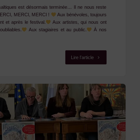
saltiques est désormais terminée… Il ne nous reste
: MERCI, MERCI, MERCI !
Aux bénévoles, toujours
t et après le festival.
Aux artistes, qui nous ont
oubliables.
Aux stagiaires et au public.
À nos
"Il
Lire l'article
ne
nous
reste
plus
qu’à