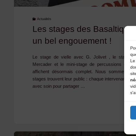
Actualités
Les stages des Basaltiques
un bel engouement !
Pou
qu
Le stage de vielle avec G. Jolivet , le stage 
Le 
Mercader et le mini-stage de percussions corpo
do
affichent désormais complet. Nous sommes heu
sit
stages trouvent leur public : chaque intervenante et 
né
avec soin pour partager …
vi
s'a