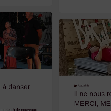
Bal
#5
–
17
octobre
2026"
l à danser
Actualités
Il ne nous r
MERCI, ME
 portes à de nouveaux