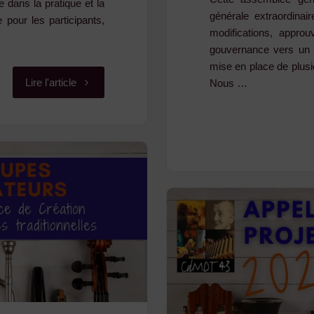
dans la pratique et la
générale extraordina
e pour les participants,
modifications, approu
gouvernance vers un f
mise en place de plusi
"Formation
Lire l'article
Nous …
au
collectage
:
initiez-
vous
à
la