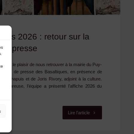
vous
dire
:
ques 2026 : retour sur la
MERCI,
 de presse
es
s.
MERCI,
s eu le plaisir de nous retrouver à la mairie du Puy-
ce
MERCI
érence de presse des Basaltiques, en présence de
el Chapuis et de Joris Rivory, adjoint à la culture.
!"
aleureuse, l’équipe a présenté l’affiche 2026 du
s
"Les
Lire l'article
Basaltiques