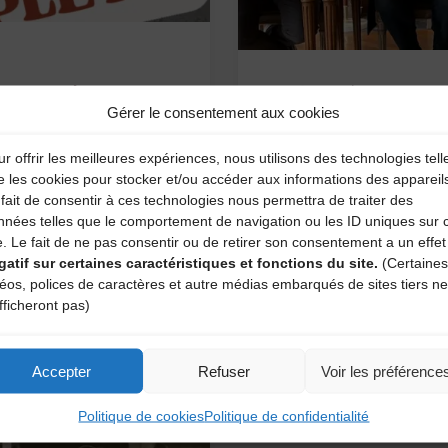
!"
 suscitent
Actualités
Gérer le consentement aux cookies
Les Basalti
conférence
r offrir les meilleures expériences, nous utilisons des technologies tell
e les cookies pour stocker et/ou accéder aux informations des appareil
de bourrée avec Denis
fait de consentir à ces technologies nous permettra de traiter des
relles avec J. Primus
Lundi 11 mai, nous avon
nnées telles que le comportement de navigation ou les ID uniques sur 
reux de voir que les
en-Velay pour la conf
e. Le fait de ne pas consentir ou de retirer son consentement a un effet
intervenant a été choisi
gatif sur certaines caractéristiques et fonctions du site.
(Certaines
Monsieur le Maire Mich
déos, polices de caractères et autre médias embarqués de sites tiers ne
Dans une ambiance ch
fficheront pas)
festival. …
"Les
Lire l'article
Accepter
Refuser
Voir les préférence
stages
Politique de cookies
Politique de confidentialité
des