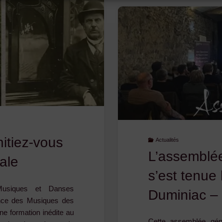
Basaltiques
suscitent
un
bel
engouement
!"
nitiez-vous
Actualités
L’assemblé
ale
s’est tenue
usiques et Danses
Duminiac –
ence des Musiques des
ne formation inédite au
Cette assemblée gén