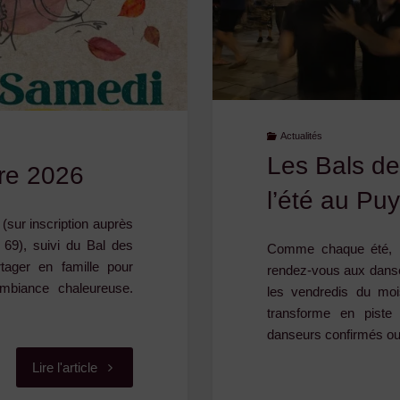
Actualités
Les Bals de
bre 2026
l’été au Pu
(sur inscription auprès
69), suivi du Bal des
Comme chaque été, l
tager en famille pour
rendez-vous aux danse
ambiance chaleureuse.
les vendredis du moi
transforme en piste 
danseurs confirmés o
"Kolossal
Lire l'article