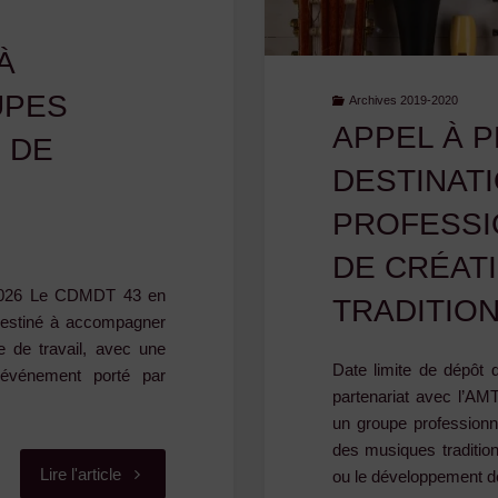
collecte
À
de
UPES
Archives 2019-2020
APPEL À P
mémoire
 DE
DESTINAT
orale"
PROFESSI
DE CRÉAT
l 2026 Le CDMDT 43 en
TRADITIO
 destiné à accompagner
 de travail, avec une
Date limite de dépôt
n événement porté par
partenariat avec l’AM
un groupe professionn
des musiques tradition
"APPEL
Lire l'article
ou le développement d