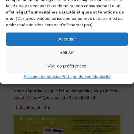
fait de ne pas consentir ou de retirer son consentement a un
bal.
effet
négatif sur certaines caractéristiques et fonctions du
La
répétition générale
aura lieu le
samedi 28 mars
à
site.
(Certaines vidéos, polices de caractères et autre médias
la
Salle d’orchestre de l’école de musique (36, route
embarqués de sites tiers ne s'afficheront pas)
de Chiriac)
: c’est dans le bâtiment à gauche, juste
après la salle polyvalente, sur la route de Chiriac.
Accepter
Vous
travaillez les morceaux
que vous souhaitez
interpréter
à votre rythme
et si vous vous sentez prêt,
Refuser
vous confirmez votre participation sur scène une
semaine avant la date du bal :
le 27 mars ou le 22 mai
.
Voir les préférences
Aucune pression, que du plaisir de jouer ensemble
Politique de cookies
Politique de confidentialité
!
Nous contacter pour infos et demande des partitions :
cdmdt43.mail@gmail.com
/ 04 71 02 92 53
Tarif adhérent : 3 €