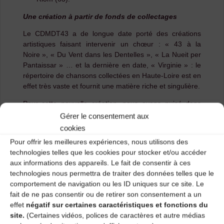
Une création à partir de fonds de collectages
Le CDMDT43 a de longue date porté des créations
artistiques faisant intervenir un chœur : « 43 à la
Noire », « Du Vent dans les Dentelles », « La Nueit per
Pantaissar » … et la dernière en date, « Virginie » : le
répertoire de chansons collectées en Haute-Loire est en
effet très vaste et fournit une matière riche et singulière.
Pour cette nouvelle création, nous avons puisé dans
deux fonds de collectages :
le fonds Dumas
, qui a déjà
Gérer le consentement aux
donné naissance à plusieurs créations ces dernières
cookies
années, et le fonds dit de
l’enquête phonographique
Pour offrir les meilleures expériences, nous utilisons des
de 1946 en Haute-Loire
.
technologies telles que les cookies pour stocker et/ou accéder
aux informations des appareils. Le fait de consentir à ces
Le
technologies nous permettra de traiter des données telles que le
fon
comportement de navigation ou les ID uniques sur ce site. Le
ds
fait de ne pas consentir ou de retirer son consentement a un
Du
effet
négatif sur certaines caractéristiques et fonctions du
mas
site.
(Certaines vidéos, polices de caractères et autre médias
repr