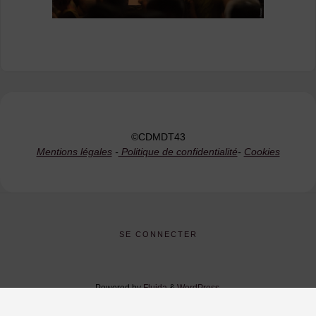
©CDMDT43
Mentions légales
-
Politique de confidentialité
-
Cookies
SE CONNECTER
Powered by
Fluida
&
WordPress.