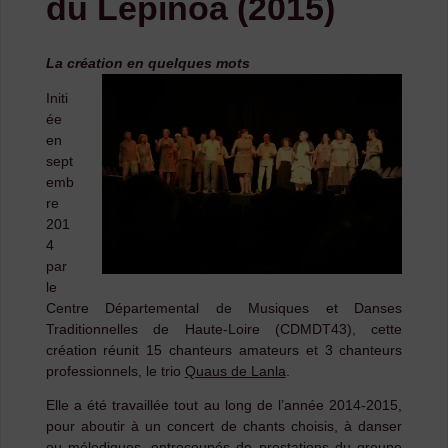
du Lepinoa (2015)
La création en quelques mots
Initi
ée
en
sept
emb
re
201
4
par
le
Centre Départemental de Musiques et Danses
Traditionnelles de Haute-Loire (CDMDT43), cette
création réunit 15 chanteurs amateurs et 3 chanteurs
professionnels, le trio
Quaus de Lanla
.
Elle a été travaillée tout au long de l’année 2014-2015,
pour aboutir à un concert de chants choisis, à danser
ou mélodiques, entrecoupés de prestations du groupe