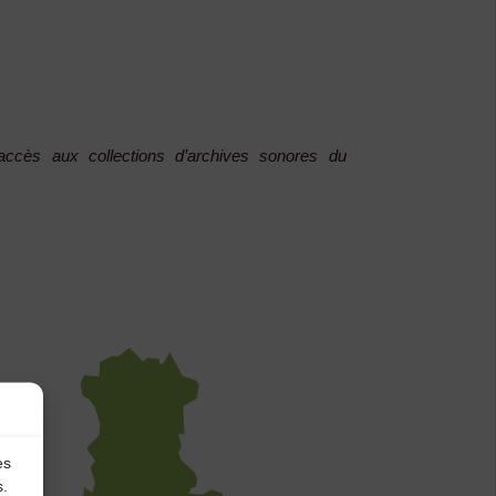
cès aux collections d’archives sonores du
es
s.