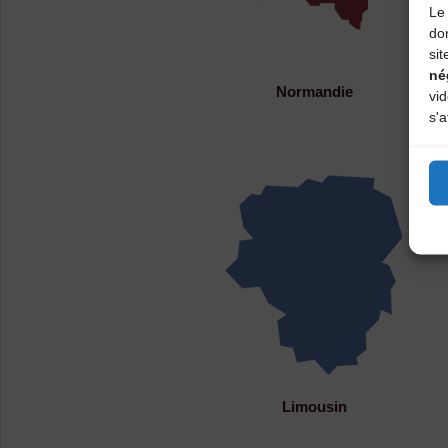
Le 
do
sit
né
Normandie
vi
s'a
Limousin