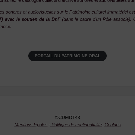
onsultez le catalogue collectif d’archive sonores et audiovisuelles sur l
es sonores et audiovisuelles sur le Patrimoine culturel immatériel est
) avec le soutien de la BnF
(dans le cadre d’un Pôle associé).
rance.
PORTAIL DU PATRIMOINE ORAL
©CDMDT43
Mentions légales
-
Politique de confidentialité
-
Cookies