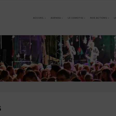
ACCUEIL
AGENDA
LE CDMDT43
NOS ACTIONS
L
s