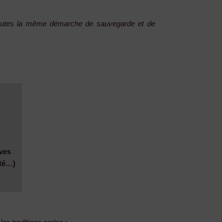
t toutes la même démarche de sauvegarde et de
ves
ité…)