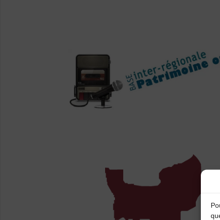
Pou
qu