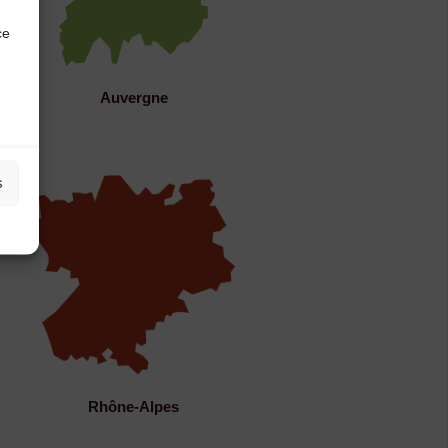
ce
Auvergne
s
Rhône-Alpes