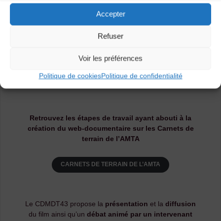
qui, en s’immergeant en zone rurale et/ou urbaine,
Accepter
posent un regard tantôt artistique tantôt ethnographique
sur les identités des territoires et de leurs habitants.
Refuser
Voir les préférences
Politique de cookies
Politique de confidentialité
Retrouvez les étapes de travail ayant abouti à la
création du web-documentaire sur les Carnets de
terrain de l’AMTA
CARNETS DE TERRAIN DE L’AMTA
Le CDMDT43 propose la
présentation
et la
diffusion
du film ainsi qu’un
débat animé par un intervenant