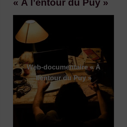
« A l’entour du Puy »
Web-documentaire « À
l’entour du Puy »