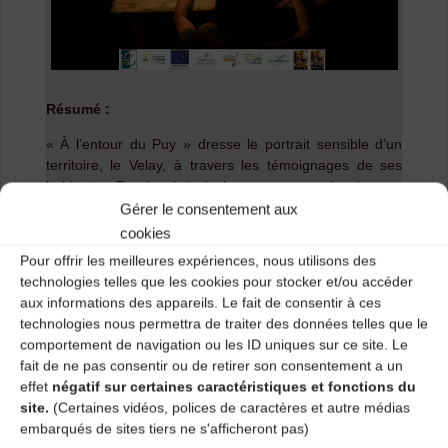
Résumé :
« À l’entour du Puy » dresse
le portrait sensible d’un
territoire, le Velay, à travers les témoignages de ses
habitants
. Par le récit de leurs parcours de vie, ces
acteurs bien ancrés dans leur « pays » se font les
Gérer le consentement aux
porte-parole d’un espace d’une grande diversité
cookies
géographique, riche d’une histoire qui se construit
Pour offrir les meilleures expériences, nous utilisons des
chaque jour.
technologies telles que les cookies pour stocker et/ou accéder
aux informations des appareils. Le fait de consentir à ces
technologies nous permettra de traiter des données telles que le
Le web-documentaire (ou web-doc) est
un site
comportement de navigation ou les ID uniques sur ce site. Le
internet conçu comme un parcours interactif
via la
fait de ne pas consentir ou de retirer son consentement a un
manipulation par l’utilisateur de contenus multimédias
effet
négatif sur certaines caractéristiques et fonctions du
(photographies, vidéos, extraits sonores, textes,
site.
(Certaines vidéos, polices de caractères et autre médias
dessins…). Cet objet a été réalisé par la Compagnie
embarqués de sites tiers ne s'afficheront pas)
«
Les Travailleurs de Nuit
» basée à Tulle en Corrèze,