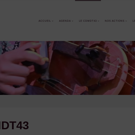
ACCUEIL
AGENDA
LE CDMDT43
NOS ACTIONS
L
MDT43