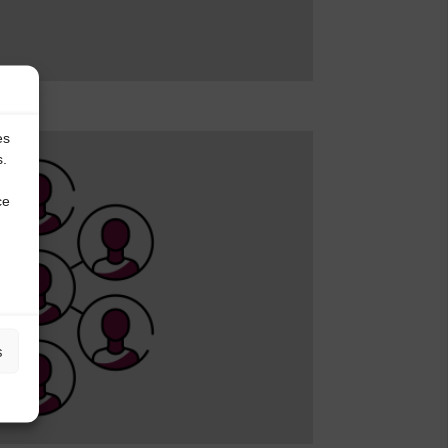
es
s.
ce
s