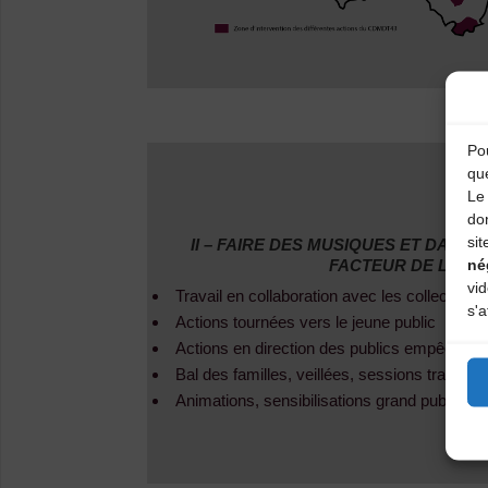
Pou
qu
Le 
do
sit
II –
FAIRE DES MUSIQUES ET DANSE
né
FACTEUR DE LIEN 
vi
Travail en collaboration avec les collectivités 
s'a
Actions tournées vers le jeune public
Actions en direction des publics empêchés 
Bal des familles, veillées, sessions trad
Animations, sensibilisations grand public