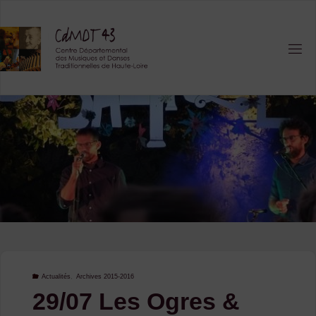
Skip
to
content
Actualités
,
Archives 2015-2016
29/07 Les Ogres &