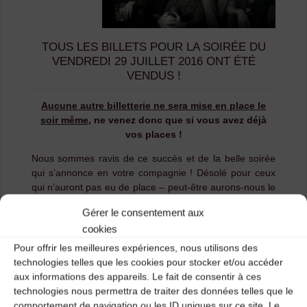
TOUS LES BILLETS POUR LA SOIRÉE DU
VENDREDI 29 JUILLET 2016 ONT ÉTÉ
VENDUS !
Aucune autre billetterie ne sera mise en place le
soir même
, ne venez donc que si vous avez déjà
vos places !
Nous sommes ravis de ce succès et de la belle soirée
qui s’annonce en votre compagnie ! Désolé pour ceux
qui n’auront pas eu de place – peut-être aurons-nous le
plaisir de vous accueillir pour une autre soirée du
Gérer le consentement aux
festival ?
cookies
Il reste des places pour le jeudi et le samedi soir
, et
Pour offrir les meilleures expériences, nous utilisons des
bien sûr
la soirée gratuite du mercredi soir
!
technologies telles que les cookies pour stocker et/ou accéder
aux informations des appareils. Le fait de consentir à ces
Mercredi 27/07 – Entrée Libre !
technologies nous permettra de traiter des données telles que le
GRANITE – AUVERGATUS – TORNAMAI
comportement de navigation ou les ID uniques sur ce site. Le
Jeudi 28/07