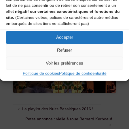
fait de ne pas consentir ou de retirer son consentement a un
LOU CIN DJAI – GRAVENOIRE
effet
négatif sur certaines caractéristiques et fonctions du
Samedi 30/07
site.
(Certaines vidéos, polices de caractères et autre médias
COCANHA – LA FORCELLE – JERICHO
embarqués de sites tiers ne s'afficheront pas)
Infos billetterie
Accepter
Refuser
Cliquez ici pour accepter les cookies de
Voir les préférences
sites tiers et activer le contenu ci-dessous
Politique de cookies
Politique de confidentialité
La playlist des Nuits Basaltiques 2016 !
Petite annonce : vielle à roue Bernard Kerboeuf