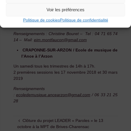
Animé par Daniel GIFFARD.
Voir les préférences
De 19H45 à 21H15 – les mercredis par quinzaine –
Salle multi-activités
Politique de cookies
Politique de confidentialité
Premiers ateliers le 19 septembre et le 3 octobre 2018
Renseignements : Christine Bouret – Tel : 04 71 65 74
14 –
Mail:
eim.montfaucon@gmail.com
CRAPONNE-SUR-ARZON / Ecole de musique de
l’Ance à l’Arzon
Un samedi tous les trimestres de 14h à 17h.
2 premières sessions les 17 novembre 2018 et 30 mars
2019
Renseignements
:
ecoledemusique.ancearzon@gmail.com
/ 06 33 21 25
28
Clôture du projet LEADER « Paroles » le 13
octobre à la MPT de Brives-Charensac