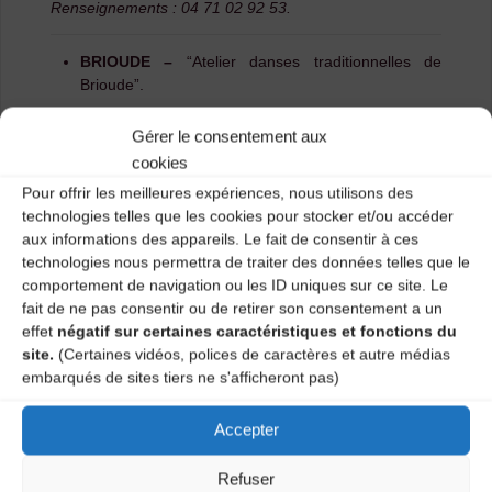
Renseignements : 04 71 02 92 53.
BRIOUDE –
“Atelier danses traditionnelles de
Brioude”.
Salle de danse n°3 – Rue Croix Saint-Isidore – Les
Gérer le consentement aux
mardis des semaines paires de 20H à 22H.
cookies
Premier cours le 18 Septembre 2018
Pour offrir les meilleures expériences, nous utilisons des
Renseignements : 06 60 73 85 87 ou 06 88 43 01 12.
technologies telles que les cookies pour stocker et/ou accéder
aux informations des appareils. Le fait de consentir à ces
LANGEAC –
Association “Le Jacquemart”.
technologies nous permettra de traiter des données telles que le
comportement de navigation ou les ID uniques sur ce site. Le
Centre Culturel – Les mercredis des semaines impaires
fait de ne pas consentir ou de retirer son consentement a un
de 20H30 à 23H.
effet
négatif sur certaines caractéristiques et fonctions du
Premier cours le 26 Septembre 2018
site.
(Certaines vidéos, polices de caractères et autre médias
embarqués de sites tiers ne s'afficheront pas)
Renseignements :
06 89 52 11 24.
Accepter
MONTREGARD – EIM « Apausecroche » et Lou
Machicoulis
Refuser