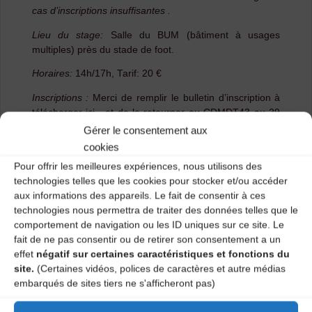
cas d’inscriptions insuffisantes .
Lieu du stage:
Salle du BUM (bâtiment à usages
multiples) près du stade de foot.
Horaires:
14h/17h, Tarif: 20 €
Inscriptions :
Merci de remplir le bulletin d’inscription à
télécharger
ici
, et de le retourner au CDMDT43 au 29
rue Raphaël 43000 Le Puy-en-Velay, accompagné du
Gérer le consentement aux
règlement avant le 11/11/2018
cookies
Pour offrir les meilleures expériences, nous utilisons des
technologies telles que les cookies pour stocker et/ou accéder
Stage d’initiation aux danses
aux informations des appareils. Le fait de consentir à ces
traditionnelles animé par Perrine
technologies nous permettra de traiter des données telles que le
Liogier
.
comportement de navigation ou les ID uniques sur ce site. Le
fait de ne pas consentir ou de retirer son consentement a un
Ouvert à tous.
effet
négatif sur certaines caractéristiques et fonctions du
Lieu du stage :
Salle socio-culturelle au gymnase
site.
(Certaines vidéos, polices de caractères et autre médias
embarqués de sites tiers ne s'afficheront pas)
Horaires :
17h/18h30, Tarif: 5€