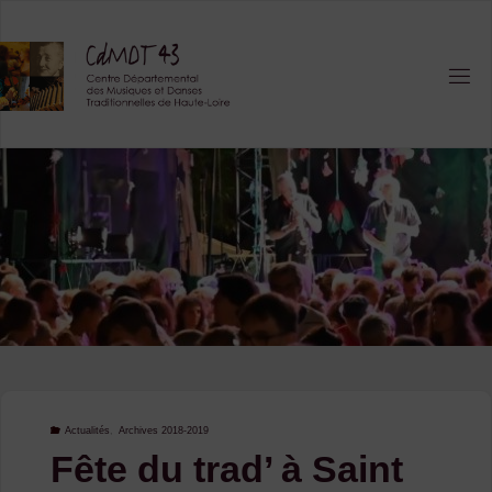
Skip
to
content
Actualités
,
Archives 2018-2019
Fête du trad’ à Saint