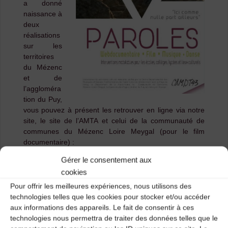
a donné
naissance à
deux
réalisations
sur les
territoires
du Mézenc
et de
l’aggloméra
tion du Puy,
vous pouvez à présent les retrouver en ligne via notre
site, le site de l’AMTA et celui de la communauté de
communes du Mézenc Loire Meygal (pour le film
documentaire) :
Gérer le consentement aux
Cliquez sur les liens ci-dessous et voyagez dans ces
territoires…
cookies
Pour offrir les meilleures expériences, nous utilisons des
Voir le film documentaire « Paroles du
technologies telles que les cookies pour stocker et/ou accéder
Mézenc »
,
présenté officiellement le 28 septembre
aux informations des appareils. Le fait de consentir à ces
2018 à la Gare de Lantriac. Si toutefois vous
technologies nous permettra de traiter des données telles que le
trouviez l’écran de votre ordinateur trop petit,