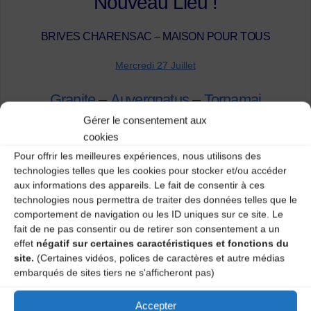
Nouveau Lieu !
BRIVES CHARENSAC – MAISON POUR TOUS
Mercredi 27 Juillet
Granite
–
Auvergnatus
–
Tornamai
Gérer le consentement aux
Jeudi 28 Juillet
cookies
Pour offrir les meilleures expériences, nous utilisons des
Lou Cin Djai
–
Gravenoire
technologies telles que les cookies pour stocker et/ou accéder
aux informations des appareils. Le fait de consentir à ces
Vendredi 29 Juillet
technologies nous permettra de traiter des données telles que le
comportement de navigation ou les ID uniques sur ce site. Le
fait de ne pas consentir ou de retirer son consentement a un
Les Ogres de Barback & Le Bal Brotto-
effet
négatif sur certaines caractéristiques et fonctions du
Lopez
–
Faburden
site.
(Certaines vidéos, polices de caractères et autre médias
embarqués de sites tiers ne s'afficheront pas)
Samedi 30 Juillet
Accepter