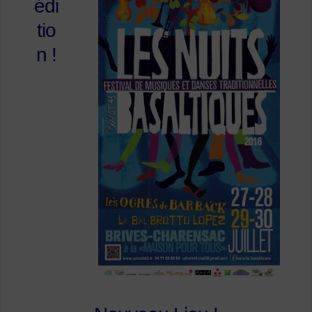
édi
tio
n !