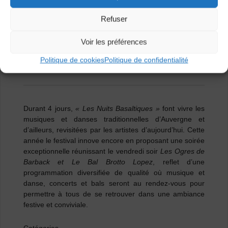
Cocanha
–
La Forcelle
–
Jéricho
Refuser
Voir les préférences
>>>
POINTS DE VENTE ET BILLETTERIE EN
Politique de cookies
Politique de confidentialité
LIGNE
<<<
Durant 4 jours,
« Les Nuits Basaltiques »
font vivre les
musiques et danses traditionnelles d’Auvergne et
d’ailleurs, revisitées par les artistes d’aujourd’hui. Cette
année le festival innove encore en proposant
une soirée
exceptionnelle
réunissant le vendredi soir
Les Ogres de
Barback et Le Bal Brotto Lopez
, reflet d’une
programmation diversifiée de qualité où musique et
danse, concerts et bals seront au rendez-vous pour
permettre à tous de se retrouver dans une ambiance
festive et conviviale.