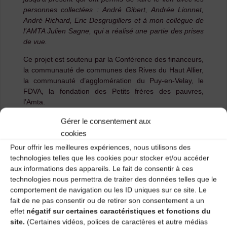
personnes collectées : André Gibert, Andrée Lionnet,
André Richard, Eric Desgrugillers et à mon collègue de
l’AMTA Julien Sagne, qui a réalisé une partie des prises
de vue.
Ce projet est soutenu par la Conférence des financeurs,
la communauté de communes des Rives du Haut Allier,
la communauté d’agglomération du Puy-en-Velay, le
FDVA, la fondation des Petits frères des pauvres,
l’Amta.
Gérer le consentement aux
cookies
Pour offrir les meilleures expériences, nous utilisons des
technologies telles que les cookies pour stocker et/ou accéder
aux informations des appareils. Le fait de consentir à ces
technologies nous permettra de traiter des données telles que le
comportement de navigation ou les ID uniques sur ce site. Le
fait de ne pas consentir ou de retirer son consentement a un
effet
négatif sur certaines caractéristiques et fonctions du
site.
(Certaines vidéos, polices de caractères et autre médias