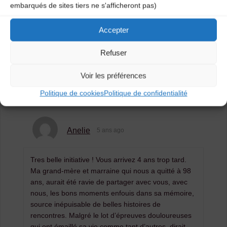
La bourrée a (enfin) son site internet !
embarqués de sites tiers ne s'afficheront pas)
Ouverture d’une classe préparatoire à
Accepter
l’enseignement supérieur au CRD – Ateliers des
arts !
Refuser
Voir les préférences
One comment
Politique de cookies
Politique de confidentialité
Anelie
5 ans ago
Tres belle initiative ! Vous arrivez 4 ans trop tard.
Ma grand-mère et marraine qui nous a quitté à 98
ans, aurait été ravie de partager avec vous, avec
nous, les bons moments enfouis dans sa mémoire,
source inépuisable de belles histoires de
rencontres. Malgré le lot d’épreuves douloureuses
qui ont émaillé sa vie comme tant d’autres, dirait-