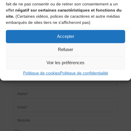
fait de ne pas consentir ou de retirer son consentement a un
Laisser un
effet
négatif sur certaines caractéristiques et fonctions du
site.
(Certaines vidéos, polices de caractères et autre médias
commentaire
embarqués de sites tiers ne s'afficheront pas)
Votre adresse e-mail ne sera pas publiée.
Les champs
Accepter
obligatoires sont indiqués avec
*
Refuser
Voir les préférences
Politique de cookies
Politique de confidentialité