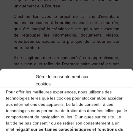
uniquement à la Bourrée.
C’est en lien avec le projet de la fiche d’inventaire
national consacrée à la pratique actuelle de la bourrée,
qu’a été imaginé la création de site qui a pour vocation
de regrouper les informations, documents, vidéos,
répertoires consacrés à la pratique de la bourrée sur
notre territoire.
Il ne s’agit pas d’un site consacré à son apprentissage,
mais bien d’un reflet de l’extraordinaire variété de ses
pratiques. L’objectif de ce site est d’actualiser l’image de
Gérer le consentement aux
la bourrée, de permettre à tout un chacun de s’en faire
une idée à partir de sa pratique la plus récente, de
cookies
donner à voir ce qu’elle pourra devenir demain.
Pour offrir les meilleures expériences, nous utilisons des
Parallèlement à cela, les ressources présentes sur le
technologies telles que les cookies pour stocker et/ou accéder
site permettent également de se plonger dans son
aux informations des appareils. Le fait de consentir à ces
histoire, dans ses histoires à travers les différents
technologies nous permettra de traiter des données telles que le
témoignages et éléments de répertoire proposés.
comportement de navigation ou les ID uniques sur ce site. Le
fait de ne pas consentir ou de retirer son consentement a un
Le site développe une interface simple et un accès
effet
négatif sur certaines caractéristiques et fonctions du
direct aux documents, permettant de valoriser et de