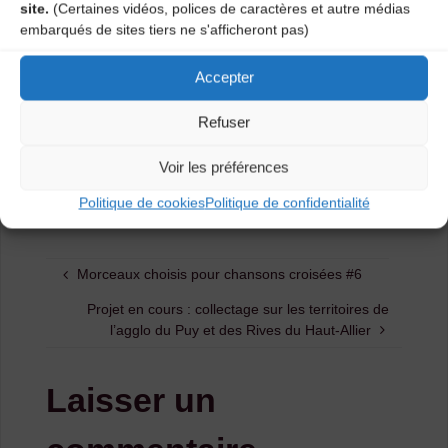
site.
(Certaines vidéos, polices de caractères et autre médias
rendre apparentes la diversité et la richesse de cette
embarqués de sites tiers ne s'afficheront pas)
pratique tant d’un point de vue musical que dansé.
Il s’agit de constituer de façon vivante une médiathèque
Accepter
en ligne, destinée à être régulièrement nourrie de
nouveaux liens et documents.
Refuser
Alors on compte sur vous pour participer à alimenter ce
site et à rendre accessible l’extraordinaire variété de
Voir les préférences
cette pratique culturelle à la fois chorégraphique et
Politique de cookies
Politique de confidentialité
musicale.
Morceaux choisis pour chansons croisées #6
Projet en cours : collectage sur les territoires de
l’agglo du Puy et des Rives du Haut-Allier
Laisser un