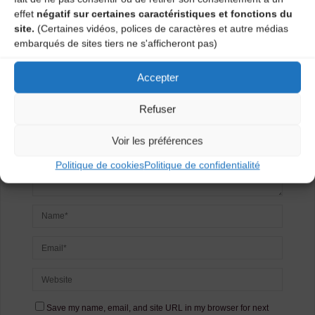
Laisser un
effet
négatif sur certaines caractéristiques et fonctions du
site.
(Certaines vidéos, polices de caractères et autre médias
commentaire
embarqués de sites tiers ne s'afficheront pas)
Votre adresse e-mail ne sera pas publiée.
Les champs
Accepter
obligatoires sont indiqués avec
*
Refuser
Voir les préférences
Politique de cookies
Politique de confidentialité
Save my name, email, and site URL in my browser for next