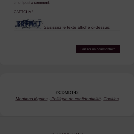
time I post a comment.
CAPTCHA
*
Saisissez le texte affiché ci-dessus:
©CDMDT43
Mentions légales
-
Politique de confidentialité
-
Cookies
SE CONNECTER