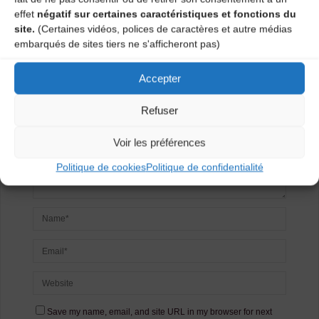
Laisser un
effet
négatif sur certaines caractéristiques et fonctions du
site.
(Certaines vidéos, polices de caractères et autre médias
commentaire
embarqués de sites tiers ne s'afficheront pas)
Votre adresse e-mail ne sera pas publiée.
Les champs
Accepter
obligatoires sont indiqués avec
*
Refuser
Voir les préférences
Politique de cookies
Politique de confidentialité
Save my name, email, and site URL in my browser for next