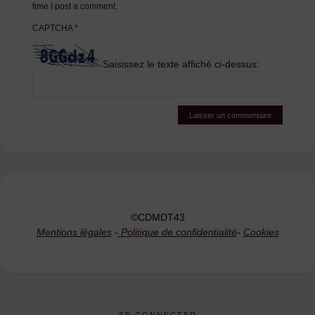
time I post a comment.
CAPTCHA
*
Saisissez le texte affiché ci-dessus:
©CDMDT43
Mentions légales
-
Politique de confidentialité
-
Cookies
SE CONNECTER