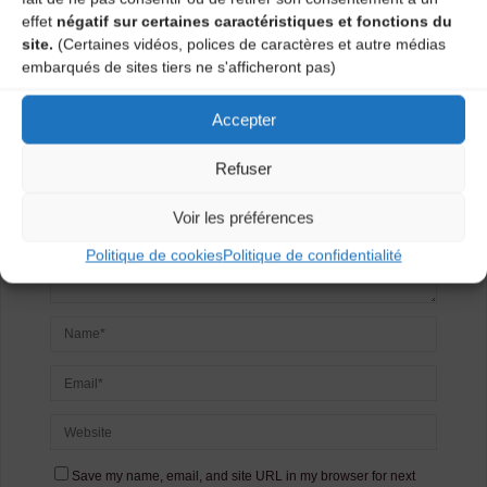
Laisser un
effet
négatif sur certaines caractéristiques et fonctions du
site.
(Certaines vidéos, polices de caractères et autre médias
commentaire
embarqués de sites tiers ne s'afficheront pas)
Votre adresse e-mail ne sera pas publiée.
Les champs
Accepter
obligatoires sont indiqués avec
*
Refuser
Voir les préférences
Politique de cookies
Politique de confidentialité
Save my name, email, and site URL in my browser for next