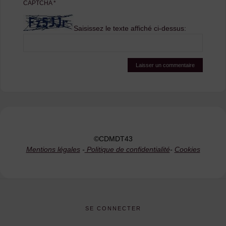
CAPTCHA
*
Saisissez le texte affiché ci-dessus:
©CDMDT43
Mentions légales
-
Politique de confidentialité
-
Cookies
SE CONNECTER