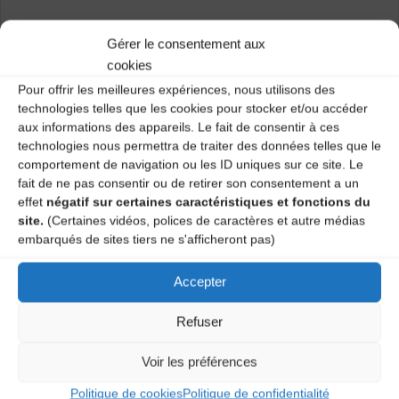
Voir l’article dédié.
Gérer le consentement aux
cookies
Catégories
Pour offrir les meilleures expériences, nous utilisons des
technologies telles que les cookies pour stocker et/ou accéder
Agenda
aux informations des appareils. Le fait de consentir à ces
technologies nous permettra de traiter des données telles que le
comportement de navigation ou les ID uniques sur ce site. Le
fait de ne pas consentir ou de retirer son consentement a un
effet
négatif sur certaines caractéristiques et fonctions du
site.
(Certaines vidéos, polices de caractères et autre médias
embarqués de sites tiers ne s'afficheront pas)
Projection-Causerie « L’itinéraire du
collecteur » et Bal en scène ouverte
Accepter
Bal traditionnel – Duo Artense, Scalp, Ecole de
Refuser
musique de Brioude
Voir les préférences
Laisser un
Politique de cookies
Politique de confidentialité