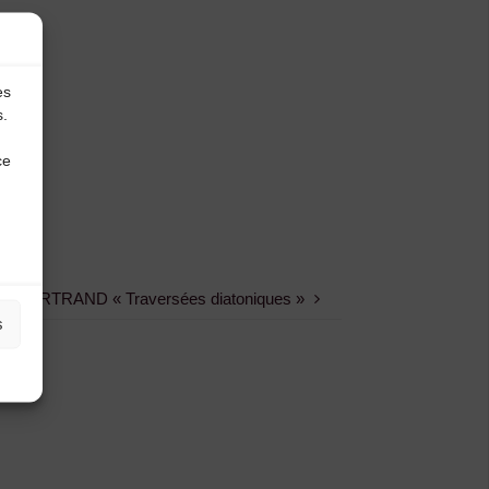
es
s.
ce
tien BERTRAND « Traversées diatoniques »
s