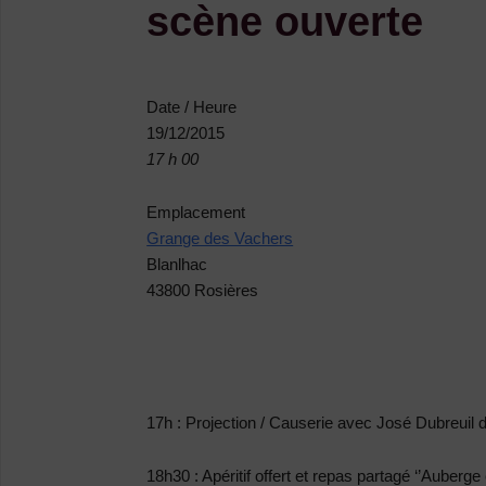
scène ouverte
Date / Heure
19/12/2015
17 h 00
Emplacement
Grange des Vachers
Blanlhac
43800 Rosières
17h : Projection / Causerie
avec José Dubreuil d
18h30 : Apéritif offert et repas partagé ‘’Auberge