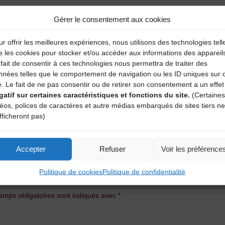
Gérer le consentement aux cookies
r offrir les meilleures expériences, nous utilisons des technologies tell
e les cookies pour stocker et/ou accéder aux informations des appareil
fait de consentir à ces technologies nous permettra de traiter des
nnées telles que le comportement de navigation ou les ID uniques sur 
e. Le fait de ne pas consentir ou de retirer son consentement a un effet
gatif sur certaines caractéristiques et fonctions du site.
(Certaines
déos, polices de caractères et autre médias embarqués de sites tiers ne
fficheront pas)
Stage, concert et bal – Sébas
Accepter
Refuser
Voir les préférence
entaire
Politique de cookies
Politique de confidentialité
amps obligatoires sont indiqués avec
*