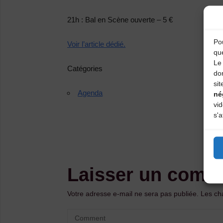
21h : Bal en Scène ouverte
– 5 €
Pou
Voir l’article dédié.
qu
Le 
Catégories
do
sit
Agenda
né
vi
s'a
Laisser un comm
Votre adresse e-mail ne sera pas publiée.
Les ch