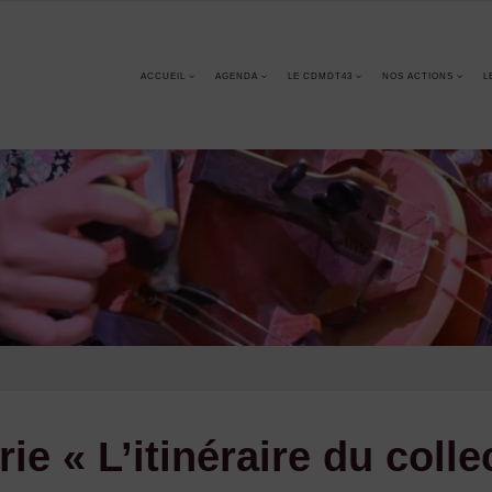
ACCUEIL
AGENDA
LE CDMDT43
NOS ACTIONS
L
ie « L’itinéraire du colle