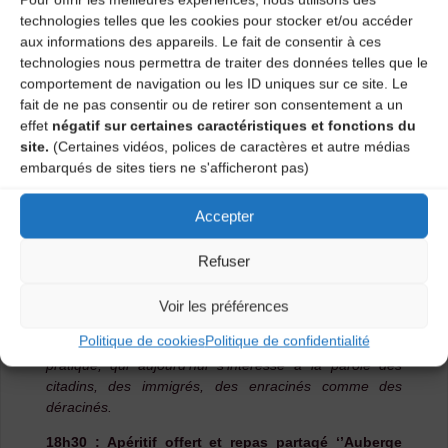
« archiver » la mémoire d’un pays, mais à « collecter »
technologies telles que les cookies pour stocker et/ou accéder
ces trésors pour réenclencher les créativités et les
aux informations des appareils. Le fait de consentir à ces
rêves de chacun, et ré-injecter cette matière première
technologies nous permettra de traiter des données telles que le
dans la création artistique contemporaine. Amasser des
comportement de navigation ou les ID uniques sur ce site. Le
musiques certes, mais aussi, au passage, des récits de
fait de ne pas consentir ou de retirer son consentement a un
vie, des connaissances, des savoir-faire, ces perles
effet
négatif sur certaines caractéristiques et fonctions du
rares qui font le « patrimoine culturel immatériel » des
site.
(Certaines vidéos, polices de caractères et autre médias
territoires.
embarqués de sites tiers ne s'afficheront pas)
Comprendre cette démarche de façon sensible est le
Accepter
principal enjeu de cette causerie, accompagnée
d’archives sonores et de films glanés au fil des
Refuser
enquêtes, au fil des missions, au fil des rencontres. A
travers ce voyage dans l’histoire du collectage en
Auvergne, le public pourra découvrir les personnages
Voir les préférences
attachants qui ont livré leur vision du monde aux
Politique de cookies
Politique de confidentialité
caméras de l’AMTA, et retracer l’évolution de cette
pratique, qui aujourd’hui s’intéresse à la parole des
citadins, des immigrés, des enracinés comme des
déracinés.
18h30 : Apéritif offert et repas partagé ‘’Auberge