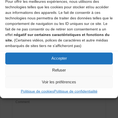
Pour offrir les meilleures expériences, nous utilisons des
technologies telles que les cookies pour stocker et/ou accéder
Agenda
aux informations des appareils. Le fait de consentir à ces
technologies nous permettra de traiter des données telles que le
comportement de navigation ou les ID uniques sur ce site. Le
fait de ne pas consentir ou de retirer son consentement a un
Bal trad’ en scène ouverte (Frugières le Pin)
effet
négatif sur certaines caractéristiques et fonctions du
Concert trad’ gratuit place Cadelade (Le Puy-en-
site.
(Certaines vidéos, polices de caractères et autre médias
Velay)
embarqués de sites tiers ne s'afficheront pas)
Accepter
Laisser un
Refuser
commentaire
Voir les préférences
Votre adresse e-mail ne sera pas publiée.
Les champs
obligatoires sont indiqués avec
*
Politique de cookies
Politique de confidentialité