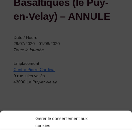
Basaltiques (le Puy-
en-Velay) – ANNULE
Date / Heure
29/07/2020 - 01/08/2020
Toute la journée
Emplacement
Centre Pierre Cardinal
9 rue jules vallès
43000 Le Puy-en-velay
Plus d’informations sur l’onglet dédié de ce site internet.
Gérer le consentement aux
cookies
Catégories