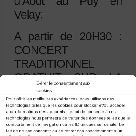
d’Août au Puy en
Velay:
A partir de 20H30 :
CONCERT
TRADITIONNEL
GRATUIT SUR LA
Gérer le consentement aux
PLACE CADELADE,
cookies
Pour offrir les meilleures expériences, nous utilisons des
en plein air.
technologies telles que les cookies pour stocker et/ou accéder
aux informations des appareils. Le fait de consentir à ces
technologies nous permettra de traiter des données telles que le
comportement de navigation ou les ID uniques sur ce site. Le
fait de ne pas consentir ou de retirer son consentement a un
En cas d’intempéries, repli au Centre Roger Fourneyron