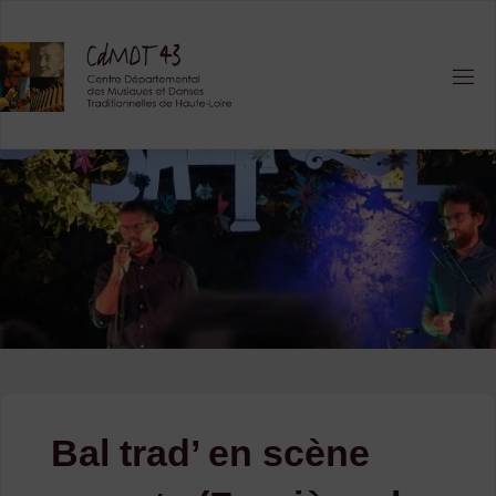
Skip
to
content
Bal trad’ en scène