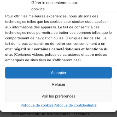
Gérer le consentement aux
cookies
Renseignements : 06 60 73 85 87 – 06 88 43 01 12
Pour offrir les meilleures expériences, nous utilisons des
Catégories
technologies telles que les cookies pour stocker et/ou accéder
aux informations des appareils. Le fait de consentir à ces
technologies nous permettra de traiter des données telles que le
Agenda
comportement de navigation ou les ID uniques sur ce site. Le
fait de ne pas consentir ou de retirer son consentement a un
effet
négatif sur certaines caractéristiques et fonctions du
Stage chant & danse + Bal trad’ acoustique
site.
(Certaines vidéos, polices de caractères et autre médias
(Blanlhac) – REPORTE
embarqués de sites tiers ne s'afficheront pas)
Festival les Nuits Basaltiques (le Puy-en-Velay) –
Accepter
ANNULE
Refuser
Laisser un
Voir les préférences
commentaire
Politique de cookies
Politique de confidentialité
Votre adresse e-mail ne sera pas publiée.
Les champs