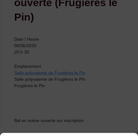
ouverte (Frugières le
Pin)
Date / Heure
06/06/2020
20 h 30
Emplacement
Salle polyvalente de Frugières le Pin
Salle polyvalente de Frugières le Pin
Frugières le Pin
Bal en scène ouverte sur inscription
Organisation : La Cinquième Saison