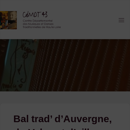
Skip
to
content
Bal trad’ d’Auvergne,