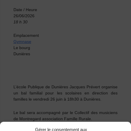
Date / Heure
26/06/2026
18 h 30
Emplacement
Gymnase
Le bourg
Dunières
L’école Publique de Dunières Jacques Prévert
organise
un bal familial pour les scolaires en direction des
familles le vendredi 26 juin à 18h30 à Dunières.
Le bal sera accompagné par le
Collectif des musiciens
de Montregard
association Famille Rurale.
Gérer le consentement aux