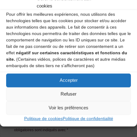
Pour l’apprentissage de quelques danses les danseurs
cookies
seront présents sur des séances le jeudi matin à l’école
Pour offrir les meilleures expériences, nous utilisons des
de musique Apausecroche Rue des Moulins à Dunières.
technologies telles que les cookies pour stocker et/ou accéder
aux informations des appareils. Le fait de consentir à ces
Catégories
technologies nous permettra de traiter des données telles que le
comportement de navigation ou les ID uniques sur ce site. Le
Agenda
fait de ne pas consentir ou de retirer son consentement a un
effet
négatif sur certaines caractéristiques et fonctions du
site.
(Certaines vidéos, polices de caractères et autre médias
embarqués de sites tiers ne s'afficheront pas)
Concert trad’ avec La Sialyre
Bal trad’ d’Auvergne, du Velay et d’ailleurs
Accepter
Refuser
Laisser un
Voir les préférences
commentaire
Politique de cookies
Politique de confidentialité
Votre adresse e-mail ne sera pas publiée.
Les champs
obligatoires sont indiqués avec
*