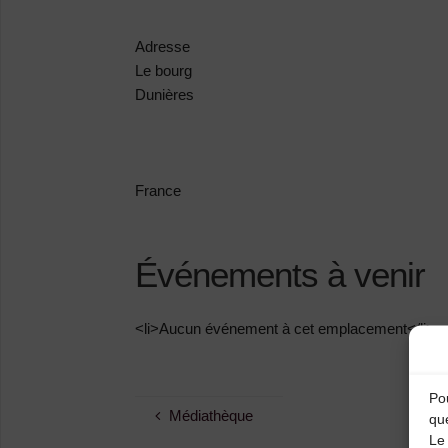
Adresse
Le bourg
Dunières
France
Événements à venir
<li>Aucun événement à cet emplacement</li>
Pou
Médiathèque
qu
Le 