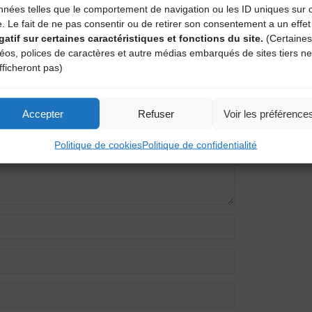
nnées telles que le comportement de navigation ou les ID uniques sur 
e. Le fait de ne pas consentir ou de retirer son consentement a un effet
gatif sur certaines caractéristiques et fonctions du site.
(Certaines
entaire
déos, polices de caractères et autre médias embarqués de sites tiers ne
fficheront pas)
amps obligatoires sont indiqués avec
*
Accepter
Refuser
Voir les préférence
Politique de cookies
Politique de confidentialité