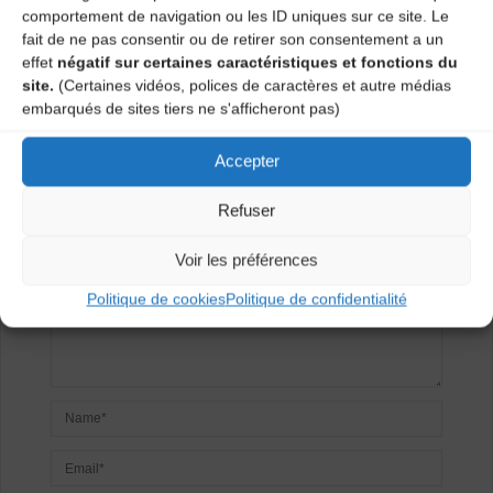
comportement de navigation ou les ID uniques sur ce site. Le
Salle des fêtes
fait de ne pas consentir ou de retirer son consentement a un
effet
négatif sur certaines caractéristiques et fonctions du
site.
(Certaines vidéos, polices de caractères et autre médias
Laisser un
embarqués de sites tiers ne s'afficheront pas)
commentaire
Accepter
Votre adresse e-mail ne sera pas publiée.
Les champs
Refuser
obligatoires sont indiqués avec
*
Voir les préférences
Politique de cookies
Politique de confidentialité