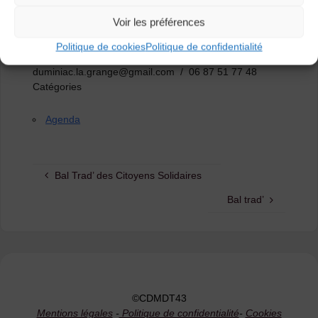
David BOIRAT : cornemuse, chant – Steve BOIRAT :
Voir les préférences
vielle-à-roue, chant – Jérôme LIOGIER ELSENER :
vielle-à-roue, chant
Politique de cookies
Politique de confidentialité
Contact & réservations :
duminiac
.la.grange@gmail.com / 06 87 51 77 48
Catégories
Agenda
Bal Trad’ des Citoyens Solidaires
Bal trad’
©CDMDT43
Mentions légales
-
Politique de confidentialité
-
Cookies