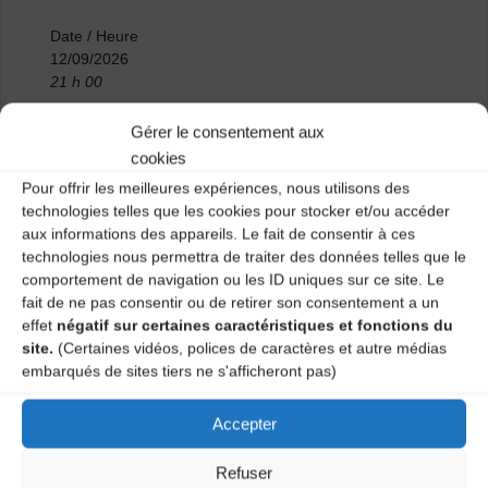
Date / Heure
12/09/2026
21 h 00
Gérer le consentement aux
Emplacement
Grange de Duminiac
cookies
Duminiac
Pour offrir les meilleures expériences, nous utilisons des
Céaux d'Allègre
technologies telles que les cookies pour stocker et/ou accéder
aux informations des appareils. Le fait de consentir à ces
technologies nous permettra de traiter des données telles que le
comportement de navigation ou les ID uniques sur ce site. Le
fait de ne pas consentir ou de retirer son consentement a un
19h00 – Repas sur réservation
effet
négatif sur certaines caractéristiques et fonctions du
21h00 – Bal trad’ avec Bâtons de Quartier et Boeuf
site.
(Certaines vidéos, polices de caractères et autre médias
avec les musiciens présents – Di Mach duo
embarqués de sites tiers ne s'afficheront pas)
Bâtons de Quartier
Ces trois musiciens unis autour du répertoire
Accepter
traditionnel composent également leur propre musique.
Ils proposent aujourd’hui un bal énergique et sensible à
Refuser
la fois.