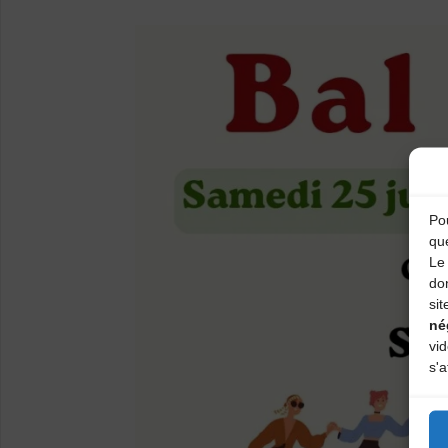
Pou
qu
Le 
do
sit
né
vi
s'a