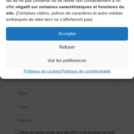
fait de ne pas consentir ou de retirer son consentement a un
Laisser un
effet
négatif sur certaines caractéristiques et fonctions du
site.
(Certaines vidéos, polices de caractères et autre médias
commentaire
embarqués de sites tiers ne s'afficheront pas)
Votre adresse e-mail ne sera pas publiée.
Les champs
Accepter
obligatoires sont indiqués avec
*
Refuser
Voir les préférences
Politique de cookies
Politique de confidentialité
Save my name, email, and site URL in my browser for next