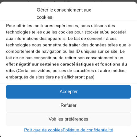
> Les dates des différentes projections se
retrouvent sur la section « Agenda » de ce site
Gérer le consentement aux
internet mais également sur le flyer
à consulter ici.
cookies
Pour offrir les meilleures expériences, nous utilisons des
technologies telles que les cookies pour stocker et/ou accéder
aux informations des appareils. Le fait de consentir à ces
Un grand merci aux témoins et à toutes les personnes
technologies nous permettra de traiter des données telles que le
qui ont apporté leur contribution à ce projet qui a pu
comportement de navigation ou les ID uniques sur ce site. Le
être mené à bien malgré le contexte !
fait de ne pas consentir ou de retirer son consentement a un
effet
négatif sur certaines caractéristiques et fonctions du
site.
(Certaines vidéos, polices de caractères et autre médias
embarqués de sites tiers ne s'afficheront pas)
Accepter
Refuser
Voir les préférences
Politique de cookies
Politique de confidentialité