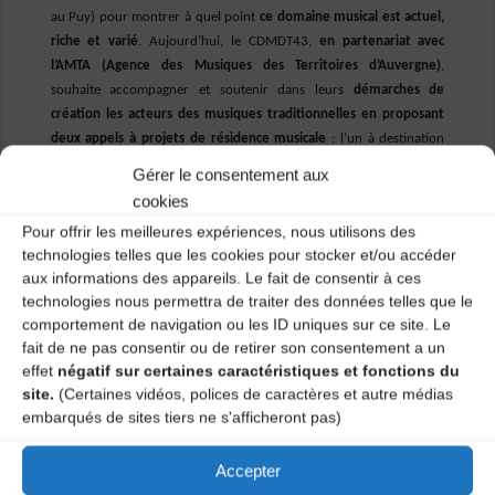
au Puy) pour montrer à quel point
ce domaine musical est actuel,
riche et varié
.
Aujourd’hui, le CDMDT43,
en partenariat avec
l’AMTA (Agence des Musiques des Territoires d’Auvergne)
,
souhaite accompagner et soutenir dans leurs
démarches de
création les acteurs des musiques traditionnelles en proposant
deux appels à projets de résidence musicale
: l’un à destination
des professionnels et l’autre à destination des amateurs.
Gérer le consentement aux
cookies
2 sessions par an pour le dispositif amateur > Date
limite de rendu du dossier de la deuxième session :
Pour offrir les meilleures expériences, nous utilisons des
Lundi 15 Novembre 2021
technologies telles que les cookies pour stocker et/ou accéder
aux informations des appareils. Le fait de consentir à ces
Pour en savoir plus sur le soutien, les critères pour
technologies nous permettra de traiter des données telles que le
candidater et les documents à fournir, cliquer sur
comportement de navigation ou les ID uniques sur ce site. Le
les PDF ci-dessous >
fait de ne pas consentir ou de retirer son consentement a un
Soutien à la résidence > groupes amateurs
effet
négatif sur certaines caractéristiques et fonctions du
site.
(Certaines vidéos, polices de caractères et autre médias
Si
besoin de précisions
sur cet appel à projet, n’hésitez pas à nous
embarqués de sites tiers ne s'afficheront pas)
contacter par mail à
cdmdt43.mail@gmail.com
ou par téléphone
au
04. 71. 02. 92. 53
Accepter