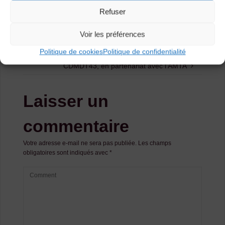
Refuser
[Chez nos amis du CDMDT15] Stage
Trad’ados dans le Cantal
Voir les préférences
Sortie prochaine du documentaire « Mémoires
Politique de cookies
Politique de confidentialité
vives » issu du dernier projet de collecte du
CDMDT43, en partenariat avec l’AMTA
Laisser un
commentaire
Votre adresse e-mail ne sera pas publiée.
Les champs
obligatoires sont indiqués avec
*