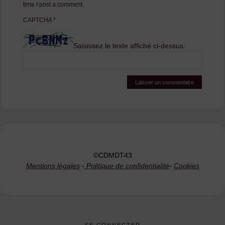
time I post a comment.
CAPTCHA
*
Saisissez le texte affiché ci-dessus:
©CDMDT43
Mentions légales
-
Politique de confidentialité
-
Cookies
SE CONNECTER