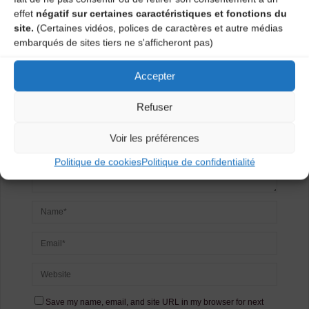
Laisser un
effet
négatif sur certaines caractéristiques et fonctions du
site.
(Certaines vidéos, polices de caractères et autre médias
commentaire
embarqués de sites tiers ne s'afficheront pas)
Votre adresse e-mail ne sera pas publiée.
Les champs
Accepter
obligatoires sont indiqués avec
*
Refuser
Voir les préférences
Politique de cookies
Politique de confidentialité
Save my name, email, and site URL in my browser for next