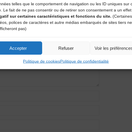
nnées telles que le comportement de navigation ou les ID uniques sur 
e. Le fait de ne pas consentir ou de retirer son consentement a un effet
gatif sur certaines caractéristiques et fonctions du site.
(Certaines
entaire
déos, polices de caractères et autre médias embarqués de sites tiers ne
fficheront pas)
amps obligatoires sont indiqués avec
*
Accepter
Refuser
Voir les préférence
Politique de cookies
Politique de confidentialité