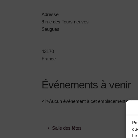
Adresse
8 rue des Tours neuves
Saugues
43170
France
Événements à venir
<li>Aucun événement à cet emplacement</li>
Pou
Salle des fêtes
qu
Le 