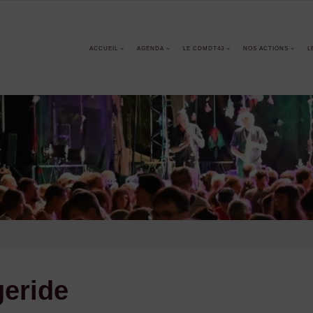
ACCUEIL
AGENDA
LE CDMDT43
NOS ACTIONS
L
geride