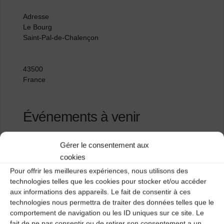
Adresse
Le Bourg
Saint-Pal-de-Chalençon
43500
France
Événements à venir
<li>Aucun événement à cet emplacement</li>
Gérer le consentement aux
cookies
Pour offrir les meilleures expériences, nous utilisons des
Salle des fêtes
technologies telles que les cookies pour stocker et/ou accéder
aux informations des appareils. Le fait de consentir à ces
St Pal de Chalençon
technologies nous permettra de traiter des données telles que le
comportement de navigation ou les ID uniques sur ce site. Le
fait de ne pas consentir ou de retirer son consentement a un