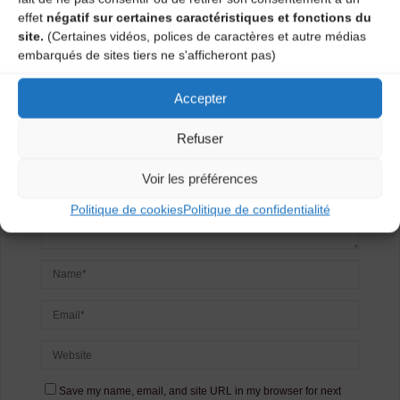
Laisser un
effet
négatif sur certaines caractéristiques et fonctions du
site.
(Certaines vidéos, polices de caractères et autre médias
commentaire
embarqués de sites tiers ne s'afficheront pas)
Votre adresse e-mail ne sera pas publiée.
Les champs
Accepter
obligatoires sont indiqués avec
*
Refuser
Voir les préférences
Politique de cookies
Politique de confidentialité
Save my name, email, and site URL in my browser for next