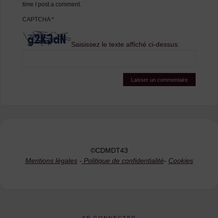
time I post a comment.
CAPTCHA
*
Saisissez le texte affiché ci-dessus:
©CDMDT43
Mentions légales
-
Politique de confidentialité
-
Cookies
SE CONNECTER