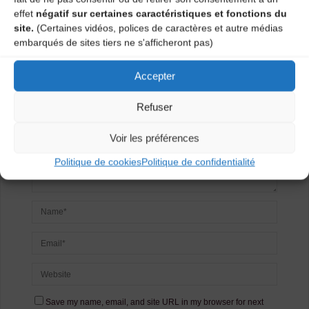
Laisser un
effet
négatif sur certaines caractéristiques et fonctions du
site.
(Certaines vidéos, polices de caractères et autre médias
commentaire
embarqués de sites tiers ne s'afficheront pas)
Votre adresse e-mail ne sera pas publiée.
Les champs
Accepter
obligatoires sont indiqués avec
*
Refuser
Voir les préférences
Politique de cookies
Politique de confidentialité
Save my name, email, and site URL in my browser for next