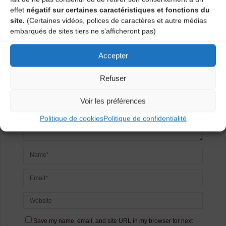
Laisser un
effet
négatif sur certaines caractéristiques et fonctions du
site.
(Certaines vidéos, polices de caractères et autre médias
commentaire
embarqués de sites tiers ne s'afficheront pas)
Votre adresse e-mail ne sera pas publiée.
Les champs
Accepter
obligatoires sont indiqués avec
*
Refuser
Voir les préférences
Politique de cookies
Politique de confidentialité
Save my name, email, and site URL in my browser for next