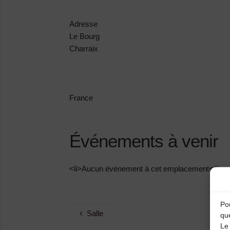
Adresse
Le Bourg
Charraix
France
Événements à venir
<li>Aucun événement à cet emplacement</li>
Pou
Salle
qu
Le 