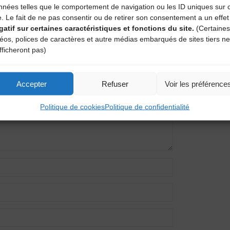
nnées telles que le comportement de navigation ou les ID uniques sur 
e. Le fait de ne pas consentir ou de retirer son consentement a un effet
gatif sur certaines caractéristiques et fonctions du site.
(Certaines
entaire
déos, polices de caractères et autre médias embarqués de sites tiers ne
fficheront pas)
amps obligatoires sont indiqués avec
*
Accepter
Refuser
Voir les préférence
Politique de cookies
Politique de confidentialité