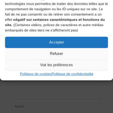
EIMD (école musique et danse
technologies nous permettra de traiter des données telles que le
intercommunale)
comportement de navigation ou les ID uniques sur ce site. Le
fait de ne pas consentir ou de retirer son consentement a un
Eglise d’Aurec sur Loire
effet
négatif sur certaines caractéristiques et fonctions du
site.
(Certaines vidéos, polices de caractères et autre médias
embarqués de sites tiers ne s'afficheront pas)
Laisser un
Accepter
commentaire
Refuser
Votre adresse e-mail ne sera pas publiée.
Les champs
obligatoires sont indiqués avec
*
Voir les préférences
Politique de cookies
Politique de confidentialité