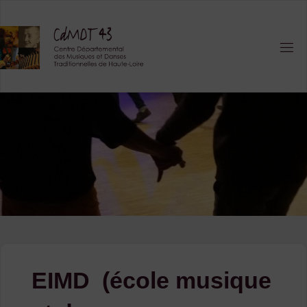
Skip
to
content
EIMD (école musique