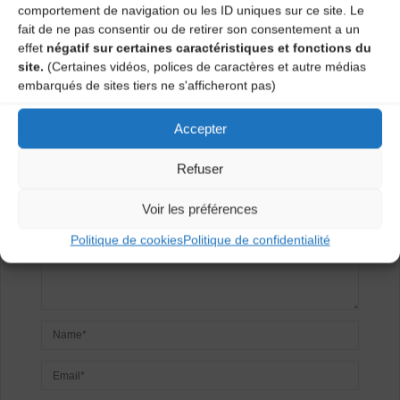
comportement de navigation ou les ID uniques sur ce site. Le
Auditorium – ATELIERS DES ARTS
fait de ne pas consentir ou de retirer son consentement a un
effet
négatif sur certaines caractéristiques et fonctions du
Laisser un
site.
(Certaines vidéos, polices de caractères et autre médias
embarqués de sites tiers ne s'afficheront pas)
commentaire
Accepter
Votre adresse e-mail ne sera pas publiée.
Les champs
Refuser
obligatoires sont indiqués avec
*
Voir les préférences
Politique de cookies
Politique de confidentialité