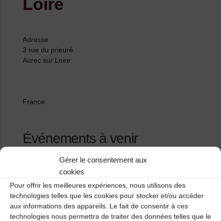
Loire
Adresse
3 rue du prieuré
Aurec sur Loire
France
Événements à venir
Gérer le consentement aux
<li>Aucun événement à cet emplacement</li>
cookies
Pour offrir les meilleures expériences, nous utilisons des
technologies telles que les cookies pour stocker et/ou accéder
EIMD (école musique et danse
aux informations des appareils. Le fait de consentir à ces
intercommunale)
technologies nous permettra de traiter des données telles que le