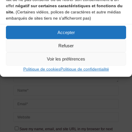
Laisser un
effet
négatif sur certaines caractéristiques et fonctions du
site.
(Certaines vidéos, polices de caractères et autre médias
commentaire
embarqués de sites tiers ne s'afficheront pas)
Votre adresse e-mail ne sera pas publiée.
Les champs
Accepter
obligatoires sont indiqués avec
*
Refuser
Voir les préférences
Politique de cookies
Politique de confidentialité
Save my name, email, and site URL in my browser for next