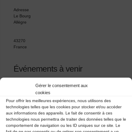
Adresse
Le Bourg
Allègre
43270
France
Événements à venir
<li>Aucun événement à cet emplacement</li>
Gérer le consentement aux
cookies
Pour offrir les meilleures expériences, nous utilisons des
Les Chalets du Mezenc
technologies telles que les cookies pour stocker et/ou accéder
aux informations des appareils. Le fait de consentir à ces
Ecole publique d’Allègre
technologies nous permettra de traiter des données telles que le
comportement de navigation ou les ID uniques sur ce site. Le
fait de ne pas consentir ou de retirer son consentement a un