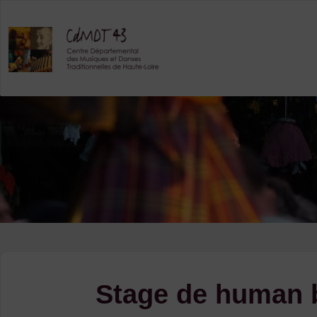
Skip
to
content
Stage de human b