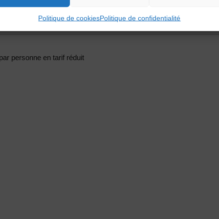
yon depuis 2008, il partage son activité pédagogique entre les publi
omédiens,…
Politique de cookies
Politique de confidentialité
par personne en tarif réduit