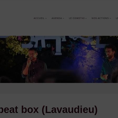
ACCUEIL
AGENDA
LE CDMDT43
NOS ACTIONS
L
eat box (Lavaudieu)