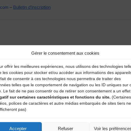
.com
–
Bulletin d’inscription
eatbox il y a une vingtaine d’années.
Gérer le consentement aux cookies
ol (Quatuor Beatbox champion du monde de la discipline en 200
r offrir les meilleures expériences, nous utilisons des technologies tell
Brass Boom.
e les cookies pour stocker et/ou accéder aux informations des appareil
fait de consentir à ces technologies nous permettra de traiter des
epp, Barre Phillips, Laurent Dewilde, Raphaël Imbert, Emilie Lesb
nnées telles que le comportement de navigation ou les ID uniques sur 
se, Antoine Mermet…
e. Le fait de ne pas consentir ou de retirer son consentement a un effet
gatif sur certaines caractéristiques et fonctions du site.
(Certaines
déos, polices de caractères et autre médias embarqués de sites tiers ne
tures hors du champ du Beatbox : théâtre avec la Compagnie des As
fficheront pas)
 bruitages en direct,…
e transmission, il en explore le potentiel ludique et pédagogique de
Accepter
Refuser
Voir les préférence