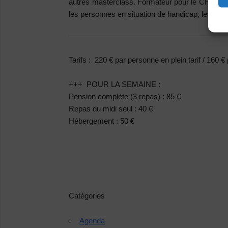
autres masterclass. Formateur pour le CFMI de L
les personnes en situation de handicap, les c
Tarifs :
220 € par personne en plein tarif / 160 € 
+++ POUR LA SEMAINE :
Pension complète (3 repas) : 85 €
Repas du midi seul : 40 €
Hébergement : 50 €
Catégories
Agenda