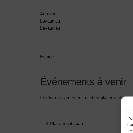
Adresse
Lavaudieu
Lavaudieu
France
Événements à venir
<li>Aucun événement à cet emplacement</li>
Pou
Place Saint Jean
qu
Le 