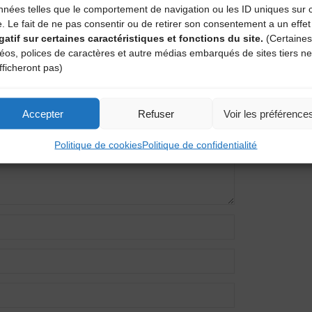
nnées telles que le comportement de navigation ou les ID uniques sur 
e. Le fait de ne pas consentir ou de retirer son consentement a un effet
gatif sur certaines caractéristiques et fonctions du site.
(Certaines
entaire
déos, polices de caractères et autre médias embarqués de sites tiers ne
fficheront pas)
amps obligatoires sont indiqués avec
*
Accepter
Refuser
Voir les préférence
Politique de cookies
Politique de confidentialité