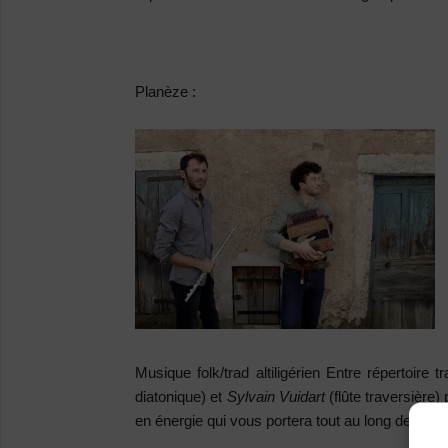
Planèze :
Musique folk/trad altiligérien
Entre répertoire t
diatonique) et
Sylvain
Vuidart
(flûte traversière
en énergie qui vous portera tout au long de leur b