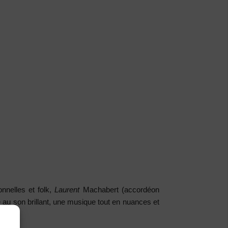
onnelles et folk,
Laurent
Machabert
(accordéon
 au son brillant, une musique tout en nuances et