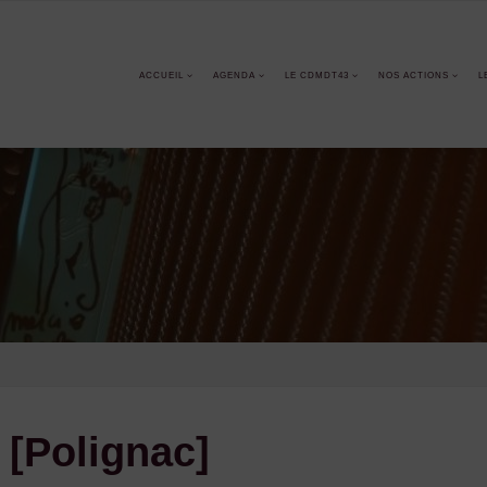
ACCUEIL
AGENDA
LE CDMDT43
NOS ACTIONS
L
 [Polignac]