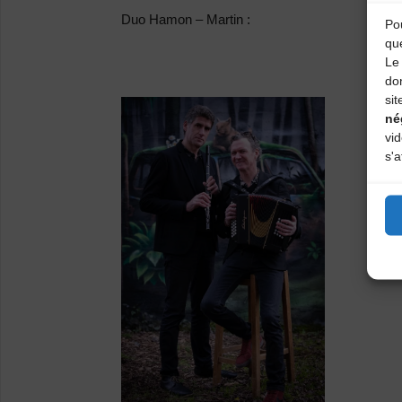
Duo Hamon – Martin :
Pou
qu
Le 
do
sit
né
vi
s'a