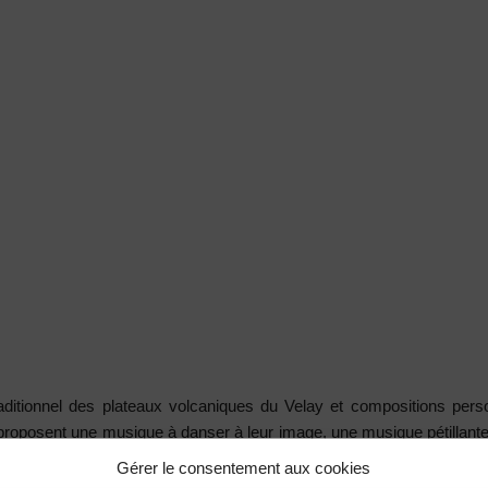
raditionnel des plateaux volcaniques du Velay et compositions pers
) proposent une musique à danser à leur image, une musique pétillante
al.
Gérer le consentement aux cookies