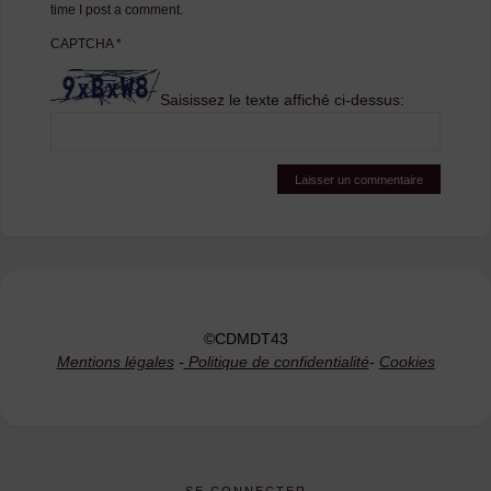
time I post a comment.
CAPTCHA
*
Saisissez le texte affiché ci-dessus:
©CDMDT43
Mentions légales
-
Politique de confidentialité
-
Cookies
SE CONNECTER