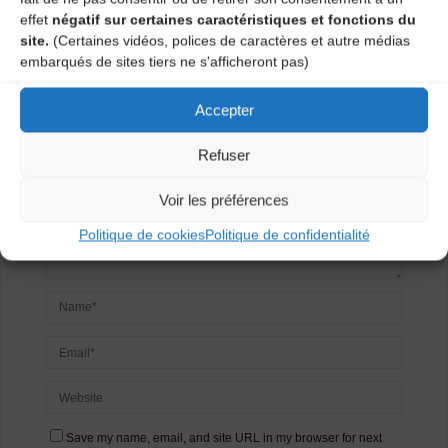
Laisser un
effet
négatif sur certaines caractéristiques et fonctions du
site.
(Certaines vidéos, polices de caractères et autre médias
commentaire
embarqués de sites tiers ne s'afficheront pas)
Votre adresse e-mail ne sera pas publiée.
Les champs
Accepter
obligatoires sont indiqués avec
*
Refuser
Voir les préférences
Politique de cookies
Politique de confidentialité
Save my name, email, and site URL in my browser for next