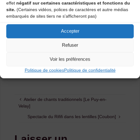
effet
négatif sur certaines caractéristiques et fonctions du
Buvette et restauration sur place (fish & chips)
site.
(Certaines vidéos, polices de caractères et autre médias
embarqués de sites tiers ne s'afficheront pas)
Accepter
Org : Association Osons l’art
Refuser
Voir les préférences
Catégories
Politique de cookies
Politique de confidentialité
Agenda
Atelier de chants traditionnels [Le Puy-en-
Velay]
Spectacle du Rififi dans les lentilles [Coubon]
Laisser un